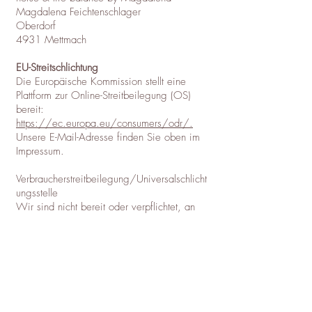
Magdalena Feichtenschlager
Oberdorf
4931 Mettmach
EU-Streitschlichtung
Die Europäische Kommission stellt eine
Plattform zur Online-Streitbeilegung (OS)
bereit:
https://ec.europa.eu/consumers/odr/.
Unsere E-Mail-Adresse finden Sie oben im
Impressum.
Verbraucherstreitbeilegung/Universalschlicht
ungsstelle
Wir sind nicht bereit oder verpflichtet, an
Streitbeilegungsverfahren vor einer
Verbraucherschlichtungsstelle teilzunehmen.
Quelle:
https://www.e-recht24.de