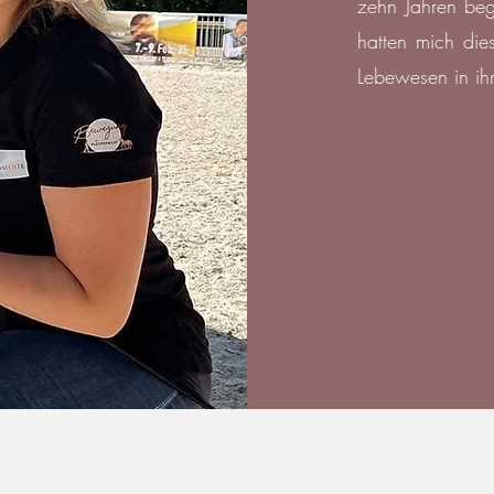
zehn Jahren beg
hatten mich die
Lebewesen in i